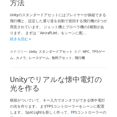
方法
Unityのスタンダードアセットにはプレイヤーが操縦できる
飛行機と、設定した通り道を自動で巡回する飛行機の2つが
用意されています。 ジェット機とプロペラ機の2種類があ
ります。 まずは「AircraftJet」をシーンに配…
続きを読む »
カテゴリー:
Unity
スタンダードアセット
タグ:
NPC
,
TPSゲー
ム
,
カメラ
,
レースゲーム
,
無料アセット
,
飛行機
Unityでリアルな懐中電灯の
光を作る
模様がついていて、キー入力でオンオフができる懐中電灯
の光を作ります。 まずFPSコントローラーをシーンに配置
します。 Spot Lightを新しく作って、FPSコントローラーの