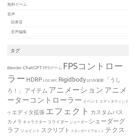
無料ゲーム
音声
効果音
音声編集
タグ
FPSコントロー
ChatGPT
Blender
FPSゲーム
ラー
Rigidbody
HDRP
「うし
UI
UV展開
LOD
NPC
アニメーション
アニメ
ろ！」
アイテム
ーターコントローラー
イベント
エディタウィンド
エフェクト
エディタ拡張
カスタムパス
ウ
シェーダーグ
カメラ
コライダー
キャラクター
シェーダー
テクス
ラフ
スクリプト
ジョイント
スタンダードアセット