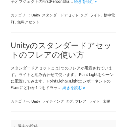
子オブジェクトのFirstPersonSha…
続きを読む »
カテゴリー:
Unity
スタンダードアセット
タグ:
ライト
,
懐中電
灯
,
無料アセット
Unityのスタンダードアセッ
トのフレアの使い方
スタンダードアセットには3つのフレアが用意されていま
す。ライトと組み合わせて使います。 Point Lightをシーン
に配置してみます。 Point LightのLightコンポーネントの
Flareにどれか1つをドラッ…
続きを読む »
カテゴリー:
Unity
ライティング
タグ:
フレア
,
ライト
,
太陽
投稿ナビゲーション
←
過去の投稿