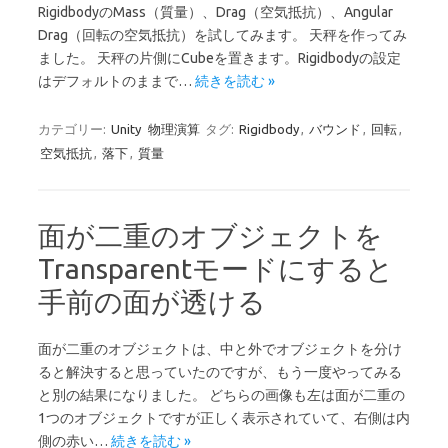
RigidbodyのMass（質量）、Drag（空気抵抗）、Angular
Drag（回転の空気抵抗）を試してみます。 天秤を作ってみ
ました。 天秤の片側にCubeを置きます。Rigidbodyの設定
はデフォルトのままで…
続きを読む »
カテゴリー:
Unity
物理演算
タグ:
Rigidbody
,
バウンド
,
回転
,
空気抵抗
,
落下
,
質量
面が二重のオブジェクトを
Transparentモードにすると
手前の面が透ける
面が二重のオブジェクトは、中と外でオブジェクトを分け
ると解決すると思っていたのですが、もう一度やってみる
と別の結果になりました。 どちらの画像も左は面が二重の
1つのオブジェクトですが正しく表示されていて、右側は内
側の赤い…
続きを読む »