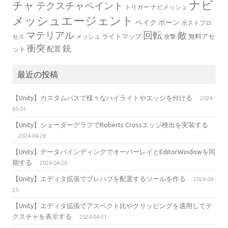
ナビ
チャ
テクスチャペイント
トリガー
ナビメッシュ
メッシュエージェント
ベイク
ボーン
ポストプロ
マテリアル
回転
敵
ライトマップ
無料アセ
セス
メッシュ
攻撃
衝突
銃
配置
ット
最近の投稿
【Unity】カスタムパスで様々なハイライトやエッジを付ける
2024-
05-01
【Unity】シェーダーグラフでRoberts Crossエッジ検出を実装する
2024-04-28
【Unity】データバインディングでオーバーレイとEditorWindowを同
期する
2024-04-26
【Unity】エディタ拡張でプレハブを配置するツールを作る
2024-04-
25
【Unity】エディタ拡張でアスペクト比やクリッピングを適用してテ
クスチャを表示する
2024-04-21