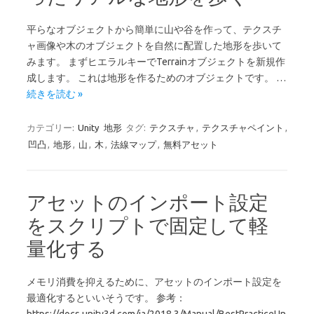
平らなオブジェクトから簡単に山や谷を作って、テクスチ
ャ画像や木のオブジェクトを自然に配置した地形を歩いて
みます。 まずヒエラルキーでTerrainオブジェクトを新規作
成します。 これは地形を作るためのオブジェクトです。 …
続きを読む »
カテゴリー:
Unity
地形
タグ:
テクスチャ
,
テクスチャペイント
,
凹凸
,
地形
,
山
,
木
,
法線マップ
,
無料アセット
アセットのインポート設定
をスクリプトで固定して軽
量化する
メモリ消費を抑えるために、アセットのインポート設定を
最適化するといいそうです。 参考：