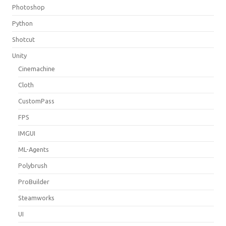
Photoshop
Python
Shotcut
Unity
Cinemachine
Cloth
CustomPass
FPS
IMGUI
ML-Agents
Polybrush
ProBuilder
Steamworks
UI