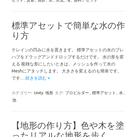
セット
,
反射
,
屈折
,
水
,
水流
,
滝
,
無料アセット
標準アセットで簡単な水の作
り方
テレインの凹みに水を置きます。 標準アセットの水のプレ
ハブをドラッグアンドドロップするだけです。 水の形を変
える 複雑な形にしたいときは、メッシュを作って水の
Meshにアタッチします。 大きさを変えるのも簡単です。
です…
続きを読む »
カテゴリー:
Unity
地形
タグ:
プロビルダー
,
標準アセット
,
水
,
池
【地形の作り方】色や木を塗
ったリアルな地形を歩く