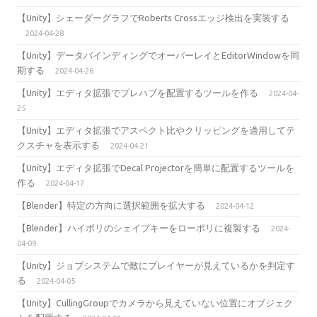
【Unity】シェーダーグラフでRoberts Crossエッジ検出を実装する
2024-04-28
【Unity】データバインディングでオーバーレイとEditorWindowを同
期する
2024-04-26
【Unity】エディタ拡張でプレハブを配置するツールを作る
2024-04-
25
【Unity】エディタ拡張でアスペクト比やクリッピングを適用してテ
クスチャを表示する
2024-04-21
【Unity】エディタ拡張でDecal Projectorを簡単に配置するツールを
作る
2024-04-17
【Blender】特定の方向に選択範囲を拡大する
2024-04-12
【Blender】ハイポリのシェイプキーをローポリに複製する
2024-
04-09
【Unity】ジョブシステムで敵にプレイヤーが見えているかを判定す
る
2024-04-05
【Unity】CullingGroupでカメラから見えていない位置にオブジェク