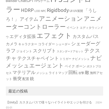
ChatGPT
Blender
FPSゲーム
ラー
Rigidbody
HDRP
「うし
UI
UV展開
LOD
NPC
アニメーション
アニメ
ろ！」
アイテム
ーターコントローラー
イベント
エディタウィンド
エフェクト
エディタ拡張
カスタムパス
ウ
シェーダーグ
カメラ
コライダー
キャラクター
シェーダー
テクス
ラフ
スクリプト
ジョイント
スタンダードアセット
ナビ
チャ
テクスチャペイント
トリガー
ナビメッシュ
メッシュエージェント
ベイク
ボーン
ポストプロ
マテリアル
回転
敵
ライトマップ
無料アセ
セス
メッシュ
攻撃
衝突
銃
配置
ット
最近の投稿
【Unity】カスタムパスで様々なハイライトやエッジを付ける
2024-
05-01