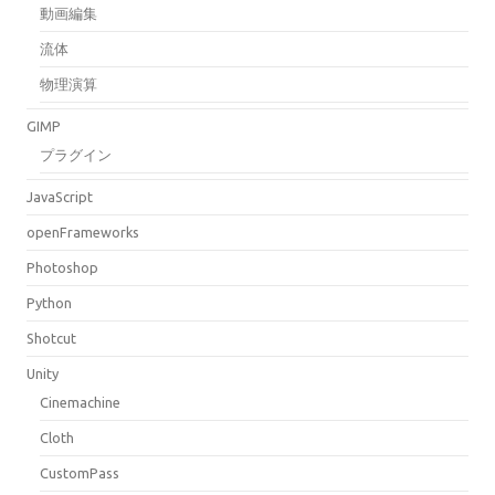
動画編集
流体
物理演算
GIMP
プラグイン
JavaScript
openFrameworks
Photoshop
Python
Shotcut
Unity
Cinemachine
Cloth
CustomPass