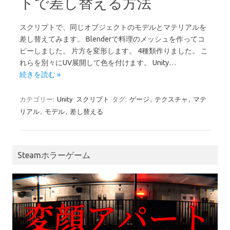
トで差し替える方法
スクリプトで、同じオブジェクトのモデルとマテリアルを
差し替えてみます。 Blenderで料理のメッシュを作ってコ
ピーしました。 片方を変形します。 4種類作りました。 こ
れらを別々にUV展開して色を付けます。 Unity…
続きを読む »
カテゴリー:
Unity
スクリプト
タグ:
ゲージ
,
テクスチャ
,
マテ
リアル
,
モデル
,
差し替える
Steamホラーゲーム