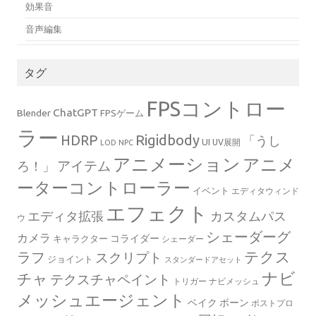
効果音
音声編集
タグ
FPSコントロー
ChatGPT
Blender
FPSゲーム
ラー
Rigidbody
HDRP
「うし
UI
UV展開
LOD
NPC
アニメーション
アニメ
ろ！」
アイテム
ーターコントローラー
イベント
エディタウィンド
エフェクト
エディタ拡張
カスタムパス
ウ
シェーダーグ
カメラ
コライダー
キャラクター
シェーダー
テクス
ラフ
スクリプト
ジョイント
スタンダードアセット
ナビ
チャ
テクスチャペイント
トリガー
ナビメッシュ
メッシュエージェント
ベイク
ボーン
ポストプロ