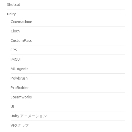
Shotcut
Unity
Cinemachine
Cloth
CustomPass
FPS
IMGUI
ML-Agents
Polybrush
ProBuilder
Steamworks
UI
Unity アニメーション
VFXグラフ