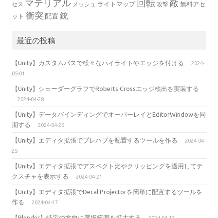
マテリアル
回転
敵
ライトマップ
無料アセ
セス
メッシュ
攻撃
衝突
銃
配置
ット
最近の投稿
【Unity】カスタムパスで様々なハイライトやエッジを付ける
2024-
05-01
【Unity】シェーダーグラフでRoberts Crossエッジ検出を実装する
2024-04-28
【Unity】データバインディングでオーバーレイとEditorWindowを同
期する
2024-04-26
【Unity】エディタ拡張でプレハブを配置するツールを作る
2024-04-
25
【Unity】エディタ拡張でアスペクト比やクリッピングを適用してテ
クスチャを表示する
2024-04-21
【Unity】エディタ拡張でDecal Projectorを簡単に配置するツールを
作る
2024-04-17
【Blender】特定の方向に選択範囲を拡大する
2024-04-12