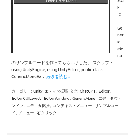
atG
PT
に
、
Ge
ner
ic
Me
nu
のサンプルコードを作ってもらいました。 スクリプト
using UnityEngine; using UnityEditor; public class
GenericMenuEx…
続きを読む »
カテゴリー:
Unity
エディタ拡張
タグ:
ChatGPT
,
Editor
,
EditorGUILayout
,
EditorWindow
,
GenericMenu
,
エディタウィ
ンドウ
,
エディタ拡張
,
コンテキストメニュー
,
サンプルコー
ド
,
メニュー
,
右クリック