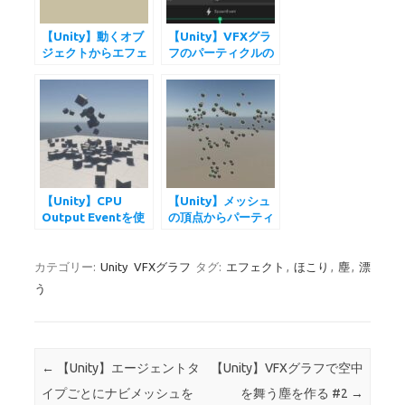
【Unity】動くオブ
【Unity】VFXグラ
ジェクトからエフェ
フのパーティクルの
クトを出す
出し方を変える
【Unity】CPU
【Unity】メッシュ
Output Eventを使
の頂点からパーティ
ってスポーンと同時
クルを出す
にスクリプトを実行
する
カテゴリー:
Unity
VFXグラフ
タグ:
エフェクト
,
ほこり
,
塵
,
漂
う
投稿ナビゲーション
←
【Unity】エージェントタ
【Unity】VFXグラフで空中
イプごとにナビメッシュを
を舞う塵を作る #2
→