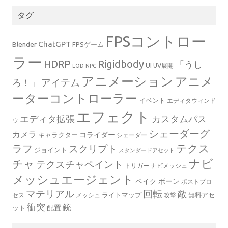
タグ
FPSコントロー
ChatGPT
Blender
FPSゲーム
ラー
Rigidbody
HDRP
「うし
UI
UV展開
LOD
NPC
アニメーション
アニメ
ろ！」
アイテム
ーターコントローラー
イベント
エディタウィンド
エフェクト
エディタ拡張
カスタムパス
ウ
シェーダーグ
カメラ
コライダー
キャラクター
シェーダー
テクス
ラフ
スクリプト
ジョイント
スタンダードアセット
ナビ
チャ
テクスチャペイント
トリガー
ナビメッシュ
メッシュエージェント
ベイク
ボーン
ポストプロ
マテリアル
回転
敵
ライトマップ
無料アセ
セス
メッシュ
攻撃
衝突
銃
配置
ット