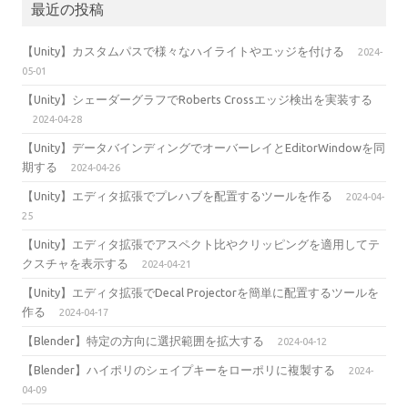
最近の投稿
【Unity】カスタムパスで様々なハイライトやエッジを付ける
2024-
05-01
【Unity】シェーダーグラフでRoberts Crossエッジ検出を実装する
2024-04-28
【Unity】データバインディングでオーバーレイとEditorWindowを同
期する
2024-04-26
【Unity】エディタ拡張でプレハブを配置するツールを作る
2024-04-
25
【Unity】エディタ拡張でアスペクト比やクリッピングを適用してテ
クスチャを表示する
2024-04-21
【Unity】エディタ拡張でDecal Projectorを簡単に配置するツールを
作る
2024-04-17
【Blender】特定の方向に選択範囲を拡大する
2024-04-12
【Blender】ハイポリのシェイプキーをローポリに複製する
2024-
04-09