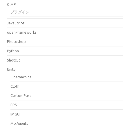
GIMP
プラグイン
JavaScript
openFrameworks
Photoshop
Python
Shotcut
Unity
Cinemachine
Cloth
CustomPass
FPS
IMGUI
ML-Agents