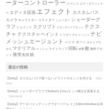
ーターコントローラー
イベント
エディタウィンド
エフェクト
エディタ拡張
カスタムパス
ウ
シェーダーグ
カメラ
コライダー
キャラクター
シェーダー
テクス
ラフ
スクリプト
ジョイント
スタンダードアセット
ナビ
チャ
テクスチャペイント
トリガー
ナビメッシュ
メッシュエージェント
ベイク
ボーン
ポストプロ
マテリアル
回転
敵
ライトマップ
無料アセ
セス
メッシュ
攻撃
衝突
銃
配置
ット
最近の投稿
【Unity】カスタムパスで様々なハイライトやエッジを付ける
2024-
05-01
【Unity】シェーダーグラフでRoberts Crossエッジ検出を実装する
2024-04-28
【Unity】データバインディングでオーバーレイとEditorWindowを同
期する