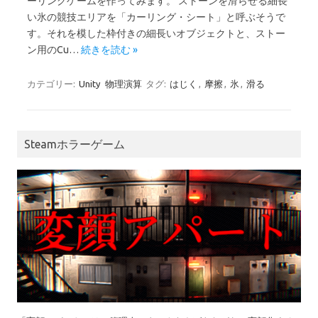
ーリングゲームを作ってみます。 ストーンを滑らせる細長
い氷の競技エリアを「カーリング・シート」と呼ぶそうで
す。それを模した枠付きの細長いオブジェクトと、ストー
ン用のCu…
続きを読む »
カテゴリー:
Unity
物理演算
タグ:
はじく
,
摩擦
,
氷
,
滑る
Steamホラーゲーム