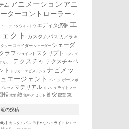
アニメーション
アニ
テム
メーターコントローラー
イ
エ
エディタ拡張
ント
エディタウィンドウ
フェクト
カスタムパス
カメラ
キ
シェーダ
コライダー
ラクター
シェーダー
グラフ
スクリプト
ジョイント
スタンダ
テクスチャ
テクスチャペ
アセット
ナビメッ
ント
トリガー
ナビメッシュ
シュエージェント
ベイク
ボーン
ポ
マテリアル
ライトマッ
トプロセス
メッシュ
回転
敵
衝突
銃
配置
無料アセット
攻撃
最近の投稿
nity】カスタムパスで様々なハイライトやエッ
を付ける