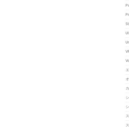
P
P
S
UI
U
V
V