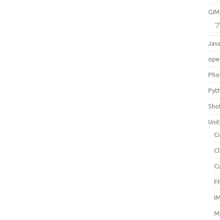
GIM
Jav
ope
Pho
Pyt
Sho
Unit
C
C
C
F
I
M