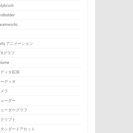
olybrush
roBuilder
teamworks
nity アニメーション
FXグラフ
olume
エディタ拡張
オーディオ
カメラ
シェーダー
シェーダーグラフ
スクリプト
スタンダードアセット