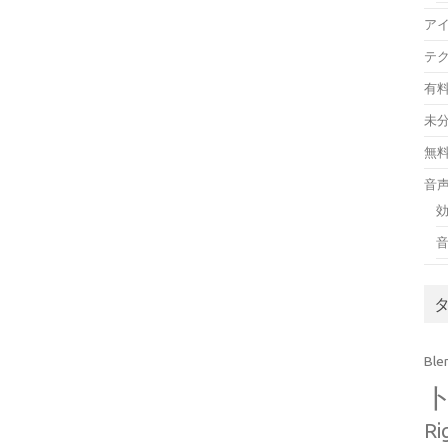
ア
テ
有
未
無
音
Ble
Ri