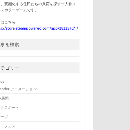
ら、変顔化する住民たちの異変を探す一人称ス
ルスホラーゲームです。
はこちら :
ps://store.steampowered.com/app/2822890/_/
記事を検索
カテゴリー
nder
lender アニメーション
V展開
エクスポート
カーブ
サーフェス