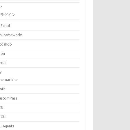
P
プラグイン
aScript
nFrameworks
toshop
hon
tcut
y
inemachine
loth
ustomPass
PS
MGUI
L-Agents