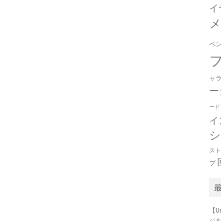
イ
ベ
ャ
ー
ード
イ
ス
プ
【U
ジ