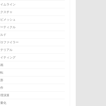
タイムライン
テクスチャ
ナビメッシュ
パーティクル
ビルド
プロファイラー
マテリアル
ライティング
動画
回転
地形
操作
物理演算
軽量化