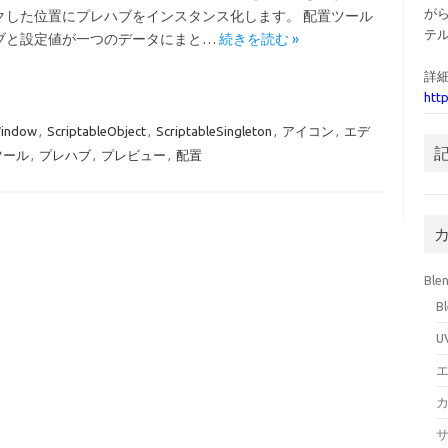
が
クした位置にプレハブをインスタンス化します。 配置ツール
テ
ブと設定値が一つのデータにまと…
続きを読む »
詳細
htt
Window
,
ScriptableObject
,
ScriptableSingleton
,
アイコン
,
エデ
ツール
,
プレハブ
,
プレビュー
,
配置
Ble
B
U