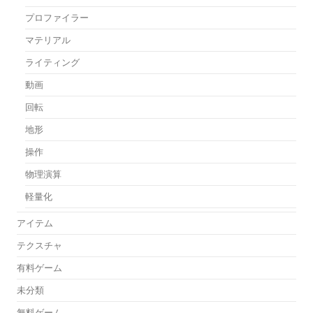
プロファイラー
マテリアル
ライティング
動画
回転
地形
操作
物理演算
軽量化
アイテム
テクスチャ
有料ゲーム
未分類
無料ゲーム