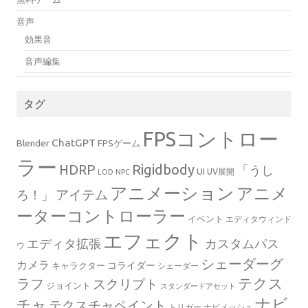
音声
効果音
音声編集
タグ
FPSコントロー
ChatGPT
Blender
FPSゲーム
ラー
Rigidbody
HDRP
「うし
UI
UV展開
LOD
NPC
アニメーション
アニメ
ろ！」
アイテム
ーターコントローラー
イベント
エディタウィンド
エフェクト
エディタ拡張
カスタムパス
ウ
シェーダーグ
カメラ
コライダー
キャラクター
シェーダー
テクス
ラフ
スクリプト
ジョイント
スタンダードアセット
ナビ
チャ
テクスチャペイント
トリガー
ナビメッシュ