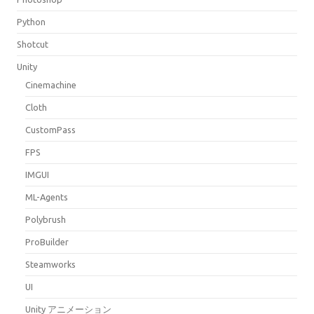
Python
Shotcut
Unity
Cinemachine
Cloth
CustomPass
FPS
IMGUI
ML-Agents
Polybrush
ProBuilder
Steamworks
UI
Unity アニメーション