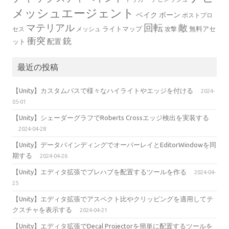
メッシュエージェント
ベイク
ボーン
ポストプロ
マテリアル
回転
敵
ライトマップ
無料アセ
セス
メッシュ
攻撃
衝突
銃
配置
ット
最近の投稿
【Unity】カスタムパスで様々なハイライトやエッジを付ける
2024-
05-01
【Unity】シェーダーグラフでRoberts Crossエッジ検出を実装する
2024-04-28
【Unity】データバインディングでオーバーレイとEditorWindowを同
期する
2024-04-26
【Unity】エディタ拡張でプレハブを配置するツールを作る
2024-04-
25
【Unity】エディタ拡張でアスペクト比やクリッピングを適用してテ
クスチャを表示する
2024-04-21
【Unity】エディタ拡張でDecal Projectorを簡単に配置するツールを