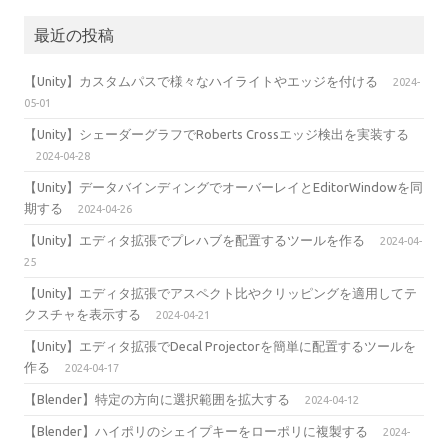
最近の投稿
【Unity】カスタムパスで様々なハイライトやエッジを付ける
2024-
05-01
【Unity】シェーダーグラフでRoberts Crossエッジ検出を実装する
2024-04-28
【Unity】データバインディングでオーバーレイとEditorWindowを同
期する
2024-04-26
【Unity】エディタ拡張でプレハブを配置するツールを作る
2024-04-
25
【Unity】エディタ拡張でアスペクト比やクリッピングを適用してテ
クスチャを表示する
2024-04-21
【Unity】エディタ拡張でDecal Projectorを簡単に配置するツールを
作る
2024-04-17
【Blender】特定の方向に選択範囲を拡大する
2024-04-12
【Blender】ハイポリのシェイプキーをローポリに複製する
2024-