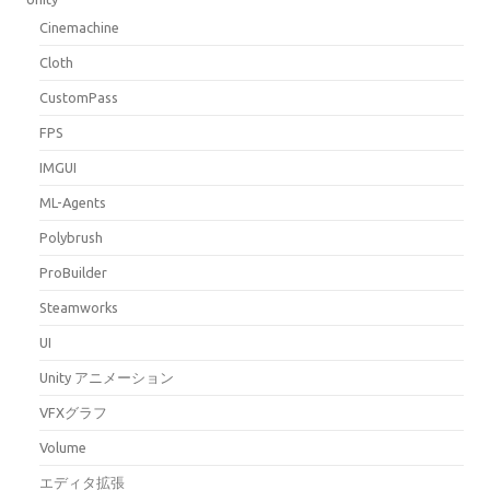
Cinemachine
Cloth
CustomPass
FPS
IMGUI
ML-Agents
Polybrush
ProBuilder
Steamworks
UI
Unity アニメーション
VFXグラフ
Volume
エディタ拡張