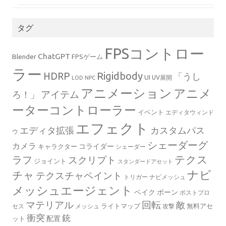
タグ
FPSコントロー
ChatGPT
Blender
FPSゲーム
ラー
Rigidbody
HDRP
「うし
UI
UV展開
LOD
NPC
アニメーション
アニメ
ろ！」
アイテム
ーターコントローラー
イベント
エディタウィンド
エフェクト
エディタ拡張
カスタムパス
ウ
シェーダーグ
カメラ
コライダー
キャラクター
シェーダー
テクス
ラフ
スクリプト
ジョイント
スタンダードアセット
ナビ
チャ
テクスチャペイント
トリガー
ナビメッシュ
メッシュエージェント
ベイク
ボーン
ポストプロ
マテリアル
回転
敵
ライトマップ
無料アセ
セス
メッシュ
攻撃
衝突
銃
配置
ット