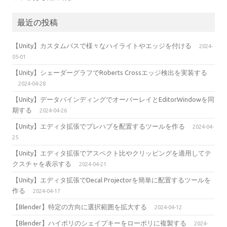
最近の投稿
【Unity】カスタムパスで様々なハイライトやエッジを付ける
2024-
05-01
【Unity】シェーダーグラフでRoberts Crossエッジ検出を実装する
2024-04-28
【Unity】データバインディングでオーバーレイとEditorWindowを同
期する
2024-04-26
【Unity】エディタ拡張でプレハブを配置するツールを作る
2024-04-
25
【Unity】エディタ拡張でアスペクト比やクリッピングを適用してテ
クスチャを表示する
2024-04-21
【Unity】エディタ拡張でDecal Projectorを簡単に配置するツールを
作る
2024-04-17
【Blender】特定の方向に選択範囲を拡大する
2024-04-12
【Blender】ハイポリのシェイプキーをローポリに複製する
2024-