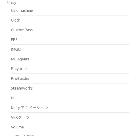
Unity
Cinemachine
Cloth
CustomPass
FPS
IMGUI
ML-Agents
Polybrush
ProBuilder
Steamworks
UI
Unity アニメーション
VFXグラフ
Volume