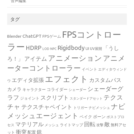
音声編集
タグ
FPSコントロー
ChatGPT
Blender
FPSゲーム
ラー
Rigidbody
HDRP
「うし
UI
UV展開
LOD
NPC
アニメーション
アニメ
ろ！」
アイテム
ーターコントローラー
イベント
エディタウィンド
エフェクト
エディタ拡張
カスタムパス
ウ
シェーダーグ
カメラ
コライダー
キャラクター
シェーダー
テクス
ラフ
スクリプト
ジョイント
スタンダードアセット
ナビ
チャ
テクスチャペイント
トリガー
ナビメッシュ
メッシュエージェント
ベイク
ボーン
ポストプロ
マテリアル
回転
敵
ライトマップ
無料アセ
セス
メッシュ
攻撃
衝突
銃
配置
ット