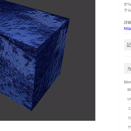
が
テ
詳細
htt
Ble
B
U