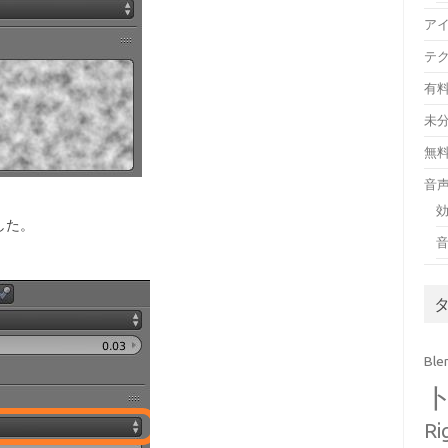
ア
テ
有
未
無
音
した。
Ble
Ri