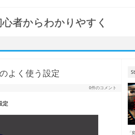
｜初心者からわかりやすく
チャのよく使う設定
S
0件のコメント
設定
「