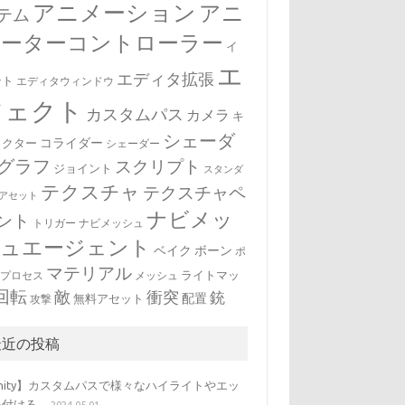
アニメーション
アニ
テム
メーターコントローラー
イ
エ
エディタ拡張
ント
エディタウィンドウ
フェクト
カスタムパス
カメラ
キ
シェーダ
コライダー
ラクター
シェーダー
グラフ
スクリプト
ジョイント
スタンダ
テクスチャ
テクスチャペ
アセット
ナビメッ
ント
トリガー
ナビメッシュ
シュエージェント
ベイク
ボーン
ポ
マテリアル
ライトマッ
トプロセス
メッシュ
回転
敵
衝突
銃
配置
無料アセット
攻撃
最近の投稿
nity】カスタムパスで様々なハイライトやエッ
を付ける