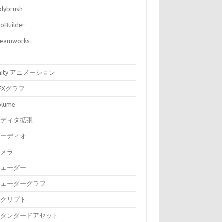
olybrush
roBuilder
teamworks
nity アニメーション
FXグラフ
olume
エディタ拡張
オーディオ
カメラ
シェーダー
シェーダーグラフ
スクリプト
スタンダードアセット