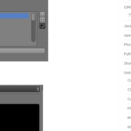
GIM
Jav
ope
Pho
Pyt
Sho
Unit
C
C
C
F
I
M