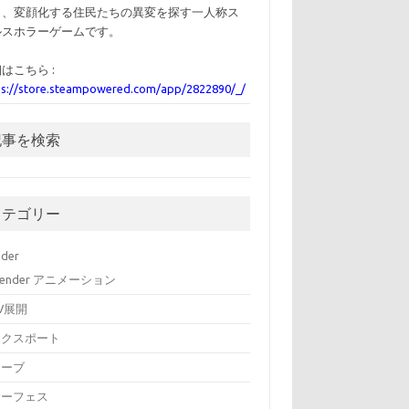
ら、変顔化する住民たちの異変を探す一人称ス
ルスホラーゲームです。
はこちら :
ps://store.steampowered.com/app/2822890/_/
記事を検索
カテゴリー
nder
lender アニメーション
V展開
エクスポート
カーブ
サーフェス