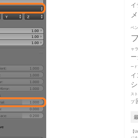
イ
ベ
ャ
ー
ード
イ
ス
プ
【U
ジ