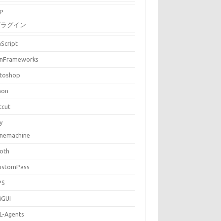
P
プラグイン
aScript
nFrameworks
toshop
hon
tcut
y
inemachine
loth
ustomPass
PS
MGUI
L-Agents