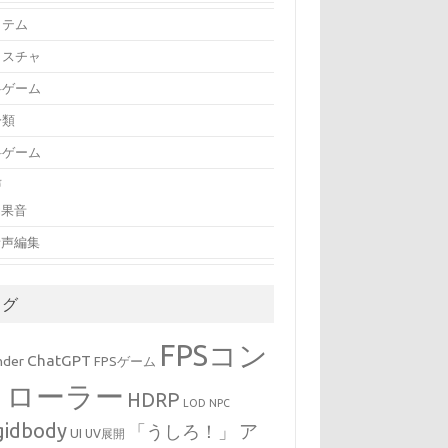
イテム
クスチャ
料ゲーム
分類
料ゲーム
声
効果音
音声編集
タグ
FPSコン
ChatGPT
nder
FPSゲーム
トローラー
HDRP
LOD
NPC
gidbody
「うしろ！」
ア
UI
UV展開