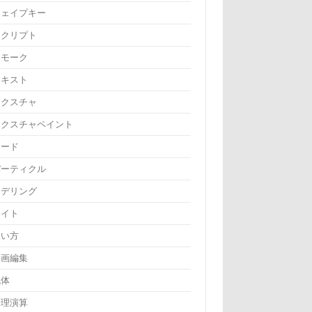
シェイプキー
スクリプト
スモーク
テキスト
テクスチャ
テクスチャペイント
ノード
パーティクル
モデリング
ライト
使い方
動画編集
流体
物理演算