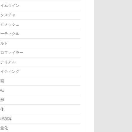
タイムライン
テクスチャ
ナビメッシュ
パーティクル
ビルド
プロファイラー
マテリアル
ライティング
動画
回転
地形
操作
物理演算
軽量化