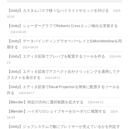
【Unity】カスタムパスで様々なハイライトやエッジを付ける
2024-
05-01
【Unity】シェーダーグラフでRoberts Crossエッジ検出を実装する
2024-04-28
【Unity】データバインディングでオーバーレイとEditorWindowを同
期する
2024-04-26
【Unity】エディタ拡張でプレハブを配置するツールを作る
2024-04-
25
【Unity】エディタ拡張でアスペクト比やクリッピングを適用してテ
クスチャを表示する
2024-04-21
【Unity】エディタ拡張でDecal Projectorを簡単に配置するツールを
作る
2024-04-17
【Blender】特定の方向に選択範囲を拡大する
2024-04-12
【Blender】ハイポリのシェイプキーをローポリに複製する
2024-
04-09
【Unity】ジョブシステムで敵にプレイヤーが見えているかを判定す