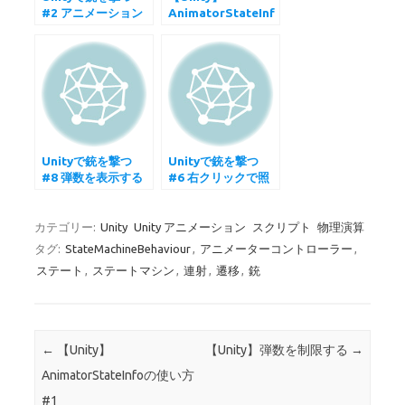
#2 アニメーション
AnimatorStateInf
を遷移させる
oの使い方 #1
Unityで銃を撃つ
Unityで銃を撃つ
#8 弾数を表示する
#6 右クリックで照
準器を覗き込む
カテゴリー:
Unity
Unity アニメーション
スクリプト
物理演算
タグ:
StateMachineBehaviour
,
アニメーターコントローラー
,
ステート
,
ステートマシン
,
連射
,
遷移
,
銃
投稿ナビゲーション
←
【Unity】
【Unity】弾数を制限する
→
AnimatorStateInfoの使い方
#1