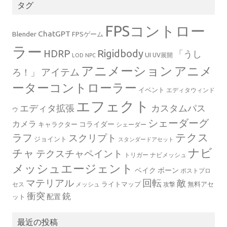
タグ
FPSコントロー
ChatGPT
Blender
FPSゲーム
ラー
Rigidbody
HDRP
「うし
UI
UV展開
LOD
NPC
アニメーション
アニメ
ろ！」
アイテム
ーターコントローラー
イベント
エディタウィンド
エフェクト
エディタ拡張
カスタムパス
ウ
シェーダーグ
カメラ
コライダー
キャラクター
シェーダー
テクス
ラフ
スクリプト
ジョイント
スタンダードアセット
ナビ
チャ
テクスチャペイント
トリガー
ナビメッシュ
メッシュエージェント
ベイク
ボーン
ポストプロ
マテリアル
回転
敵
ライトマップ
無料アセ
セス
メッシュ
攻撃
衝突
銃
配置
ット
最近の投稿