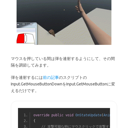
マウスを押している間は弾を連射するようにして、その間
隔を調節してみます。
弾を連射するには
前の記事
のスクリプトの
Input.GetMouseButtonDownをInput.GetMouseButtonに変
えるだけです。
override
public
void
OnStateUpdate
(
Animator
 ani
{
// 攻撃可能な時にマウスクリックで攻撃する