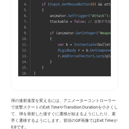
if
(
Input
.
GetMouseButton
(
0
)
&&
 attackable
)
{
        animator
.
SetTrigger
(
"Attack"
);
// 攻撃
        ttackable 
=
false
;
// 攻撃不可能にする
if
(
animator
.
GetInteger
(
"Weapon"
)
==
5
)
{
var
 b 
=
Instantiate
(
bullet
,
 player
.
Rigidbody
 r 
=
 b
.
GetComponent
<
Rigidb
            r
.
AddForce
(
Vector3
.
Lerp
(
player
.
forw
}
}
}
弾の連射速度を変えるには、アニメーターコントローラー
で攻撃ステートのExit TimeやTransition Durationを小さくし
て、弾を発射した後すぐに遷移が始まるようにしたり、素
早く遷移するようにします。冒頭のGIF画像ではExit Timeが
0.8です。