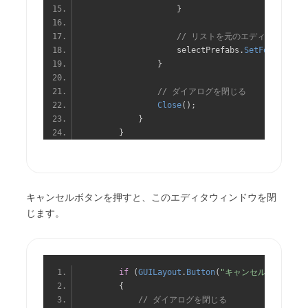
}
// リストを元のエディタウィン
                    selectPrefabs
.
SetFolderPath
}
// ダイアログを閉じる
Close
();
}
}
キャンセルボタンを押すと、このエディタウィンドウを閉
じます。
if
(
GUILayout
.
Button
(
"キャンセル"
))
{
// ダイアログを閉じる