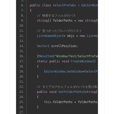
public
class
SelectPrefabs
:
EditorWindow
{
// 検索するフォルダのパス
string
[]
 folderPaths 
=
new
string
[
0
];
// 見つかったプレハブのリスト
List
<
GameObject
>
 objs 
=
new
List
<
GameObject
Vector2
 scrollPosition
;
[
MenuItem
(
"Window/Test/SelectPrefabs"
)]
static
public
void
CreateWindow
()
{
EditorWindow
.
GetWindow
<
SelectPrefabs
>()
}
// ダイアログからフォルダのパスを受け取る
public
void
SetFolderPaths
(
string
[]
 folderP
{
this
.
folderPaths 
=
 folderPaths
;
}