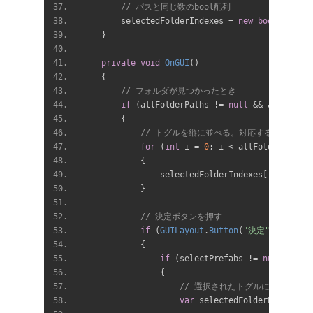
// パスと同じ数のbool配列
        selectedFolderIndexes 
=
new
bool
[
allFol
}
private
void
OnGUI
()
{
// フォルダが見つかったとき
if
(
allFolderPaths 
!=
null
&&
 allFolder
{
// トグルを縦に並べる。対応するパスを表
for
(
int
 i 
=
0
;
 i 
<
 allFolderPaths
.
{
                selectedFolderIndexes
[
i
]
=
GUIL
}
// 決定ボタンを押す
if
(
GUILayout
.
Button
(
"決定"
))
{
if
(
selectPrefabs 
!=
null
)
{
// 選択されたトグルに表示され
var
 selectedFolderPaths 
=
n