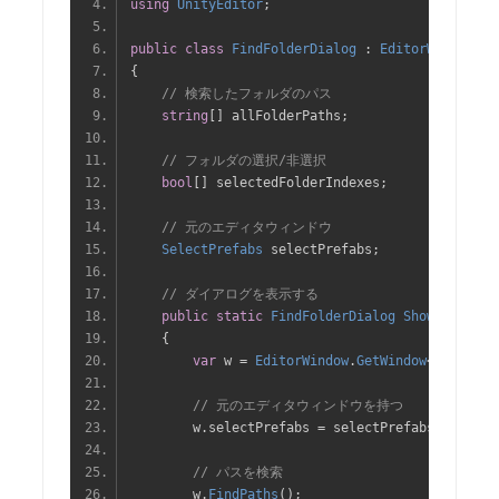
using
UnityEditor
;
public
class
FindFolderDialog
:
EditorWindow
{
// 検索したフォルダのパス
string
[]
 allFolderPaths
;
// フォルダの選択/非選択
bool
[]
 selectedFolderIndexes
;
// 元のエディタウィンドウ
SelectPrefabs
 selectPrefabs
;
// ダイアログを表示する
public
static
FindFolderDialog
ShowDialog
(
S
{
var
 w 
=
EditorWindow
.
GetWindow
<
FindFold
// 元のエディタウィンドウを持つ
        w
.
selectPrefabs 
=
 selectPrefabs
;
// パスを検索
        w
.
FindPaths
();