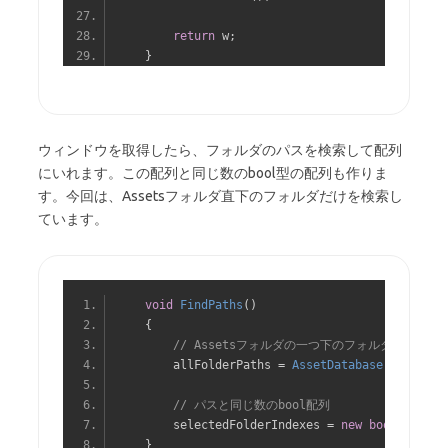
return
 w
;
}
ウィンドウを取得したら、フォルダのパスを検索して配列
にいれます。この配列と同じ数のbool型の配列も作りま
す。今回は、Assetsフォルダ直下のフォルダだけを検索し
ています。
void
FindPaths
()
{
// Assetsフォルダの一つ下のフォルダのパスを
        allFolderPaths 
=
AssetDatabase
.
GetSubFo
// パスと同じ数のbool配列
        selectedFolderIndexes 
=
new
bool
[
allFol
}