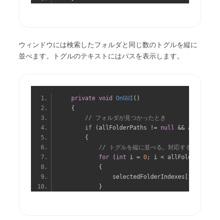
ウィンドウには検索したフォルダと同じ数のトグルを縦に
並べます。トグルのテキストにはパスを表示します。
private
void
OnGUI
()
{
// フォルダが見つかったとき
if
(
allFolderPaths 
!=
null
&&
 allFolder
{
// トグルを縦に並べる。対応するパスを表
for
(
int
 i 
=
0
;
 i 
<
 allFolderPaths
.
{
                selectedFolderIndexes
[
i
]
=
GUIL
}