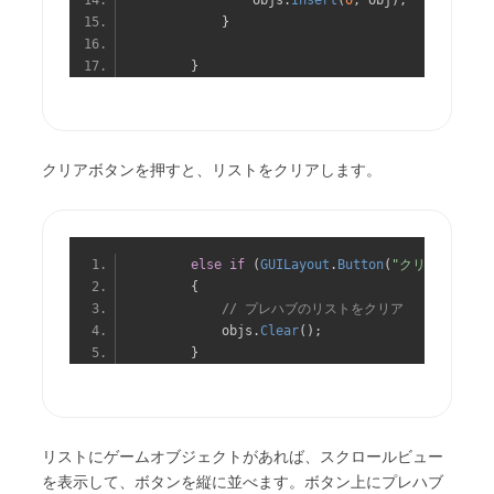
                objs
.
Insert
(
0
,
 obj
);
}
}
クリアボタンを押すと、リストをクリアします。
else
if
(
GUILayout
.
Button
(
"クリア"
))
{
// プレハブのリストをクリア
            objs
.
Clear
();
}
リストにゲームオブジェクトがあれば、スクロールビュー
を表示して、ボタンを縦に並べます。ボタン上にプレハブ