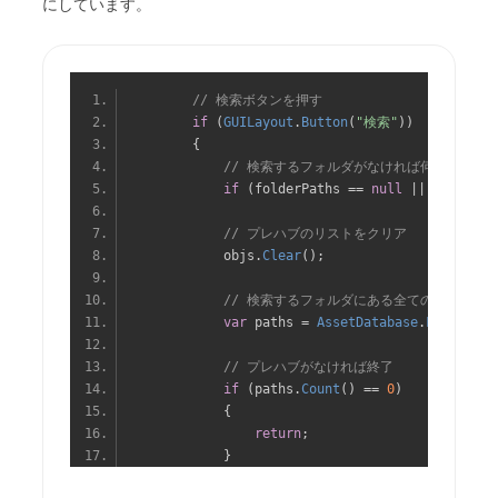
にしています。
// 検索ボタンを押す
if
(
GUILayout
.
Button
(
"検索"
))
{
// 検索するフォルダがなければ何もしない
if
(
folderPaths 
==
null
||
 folderPa
// プレハブのリストをクリア
            objs
.
Clear
();
// 検索するフォルダにある全てのプレハブ
var
 paths 
=
AssetDatabase
.
FindAsset
// プレハブがなければ終了
if
(
paths
.
Count
()
==
0
)
{
return
;
}