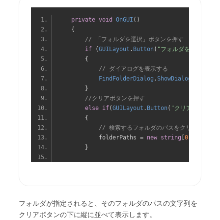
private
void
OnGUI
()
{
// 「フォルダを選択」ボタンを押す
if
(
GUILayout
.
Button
(
"フォルダを選択"
))
{
// ダイアログを表示する
FindFolderDialog
.
ShowDialog
(
this
);
}
//クリアボタンを押す
else
if
(
GUILayout
.
Button
(
"クリア"
))
{
// 検索するフォルダのパスをクリア
            folderPaths 
=
new
string
[
0
];
}
フォルダが指定されると、そのフォルダのパスの文字列を
クリアボタンの下に縦に並べて表示します。