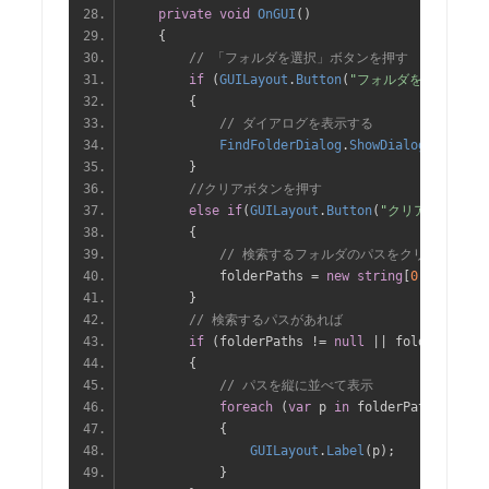
private
void
OnGUI
()
{
// 「フォルダを選択」ボタンを押す
if
(
GUILayout
.
Button
(
"フォルダを選択"
))
{
// ダイアログを表示する
FindFolderDialog
.
ShowDialog
(
this
);
}
//クリアボタンを押す
else
if
(
GUILayout
.
Button
(
"クリア"
))
{
// 検索するフォルダのパスをクリア
            folderPaths 
=
new
string
[
0
];
}
// 検索するパスがあれば
if
(
folderPaths 
!=
null
||
 folderPaths
.
{
// パスを縦に並べて表示
foreach
(
var
 p 
in
 folderPaths
)
{
GUILayout
.
Label
(
p
);
}