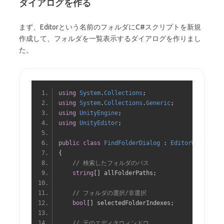
ダイアログを作る
まず、Editorという名前のフォルダにC#スクリプトを新規
作成して、フォルダを一覧表示するダイアログを作りまし
た。
using
System
.
Collections
;
using
System
.
Collections
.
Generic
;
using
UnityEngine
;
using
UnityEditor
;
public
class
FindFolderDialog
:
EditorWindow
{
// 検索したフォルダのパス
string
[]
 allFolderPaths
;
// フォルダの選択/非選択
bool
[]
 selectedFolderIndexes
;
// 元のエディタウィンドウ