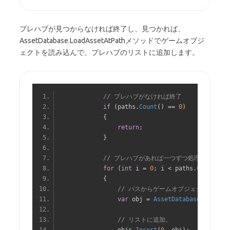
プレハブが見つからなければ終了し、見つかれば、
AssetDatabase.LoadAssetAtPathメソッドでゲームオブジ
ェクトを読み込んで、プレハブのリストに追加します。
// プレハブがなければ終了
if
(
paths
.
Count
()
==
0
)
{
return
;
}
// プレハブがあれば一つずつ処理
for
(
int
 i 
=
0
;
 i 
<
 paths
.
Count
();
 
{
// パスからゲームオブジェクトを読み
var
 obj 
=
AssetDatabase
.
LoadAss
// リストに追加。