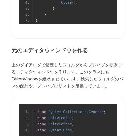
Close
();
}
}
}
元のエディタウィンドウを作る
上のダイアログで指定したフォルダからプレハブを検索す
るエディタウィンドウを作ります。このクラスにも
EditorWindowを継承させています。検索したフォルダのパ
スの配列や、プレハブのリストを定義しています。
using
System
.
Collections
.
Generic
;
using
UnityEngine
;
using
UnityEditor
;
using
System
.
Linq
;