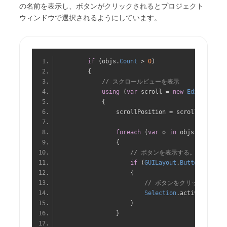
の名前を表示し、ボタンがクリックされるとプロジェクト
ウィンドウで選択されるようにしています。
if
(
objs
.
Count
>
0
)
{
// スクロールビューを表示
using
(
var
 scroll 
=
new
EditorGUILa
{
                scrollPosition 
=
 scroll
.
scrollP
foreach
(
var
 o 
in
 objs
)
{
// ボタンを表示する。ボタン上
if
(
GUILayout
.
Button
(
o
.
name
{
// ボタンをクリックすると
Selection
.
activeObject 
}
}