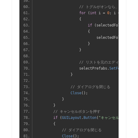
// トグルがオンなら、リストに
for
(
int
 i 
=
0
;
 i 
<
 selecte
{
if
(
selectedFolderIndex
{
                            selectedFolderPaths
}
}
// リストを元のエディタウィン
                    selectPrefabs
.
SetFolderPath
}
// ダイアログを閉じる
Close
();
}
}
// キャンセルボタンを押す
if
(
GUILayout
.
Button
(
"キャンセル"
))
{
// ダイアログを閉じる
Close
();