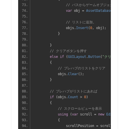
// パスからゲームオブジェクトを読み
var
 obj 
=
AssetDatabase
.
LoadAss
// リストに追加。
                objs
.
Insert
(
0
,
 obj
);
}
}
// クリアボタンを押す
else
if
(
GUILayout
.
Button
(
"クリア"
))
{
// プレハブのリストをクリア
            objs
.
Clear
();
}
// プレハブがリストにあれば
if
(
objs
.
Count
>
0
)
{
// スクロールビューを表示
using
(
var
 scroll 
=
new
EditorGUILa
{
                scrollPosition 
=
 scroll
.
scrollP