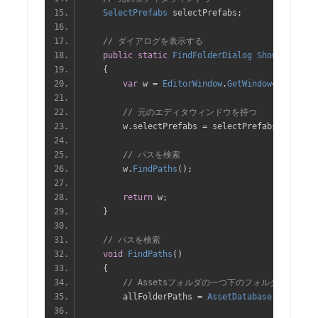
SelectPrefabs
 selectPrefabs
;
// ダイアログを表示する
public
static
FindFolderDialog
ShowDialog
(
S
{
var
 w 
=
EditorWindow
.
GetWindow
<
FindFold
// 元のエディタウィンドウを持つ
        w
.
selectPrefabs 
=
 selectPrefabs
;
// パスを検索
        w
.
FindPaths
();
return
 w
;
}
// パスを検索
void
FindPaths
()
{
// Assetsフォルダの一つ下のフォルダのパスを
        allFolderPaths 
=
AssetDatabase
.
GetSubFo