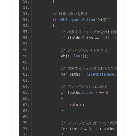
}
// 検索ボタンを押す
if
(
GUILayout
.
Button
(
"検索"
))
{
// 検索するフォルダがなければ何もしない
if
(
folderPaths 
==
null
||
 folderPa
// プレハブのリストをクリア
            objs
.
Clear
();
// 検索するフォルダにある全てのプレハブ
var
 paths 
=
AssetDatabase
.
FindAsset
// プレハブがなければ終了
if
(
paths
.
Count
()
==
0
)
{
return
;
}
// プレハブがあれば一つずつ処理
for
(
int
 i 
=
0
;
 i 
<
 paths
.
Count
();
 
{