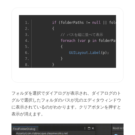
if
(
folderPaths 
!=
null
||
 folderPaths
.
{
// パスを縦に並べて表示
foreach
(
var
 p 
in
 folderPaths
)
{
GUILayout
.
Label
(
p
);
}
}
フォルダを選択でダイアログが表示され、ダイアログのト
グルで選択したフォルダのパスが元のエディタウィンドウ
に表示されているのがわかります。クリアボタンを押すと
表示が消えます。