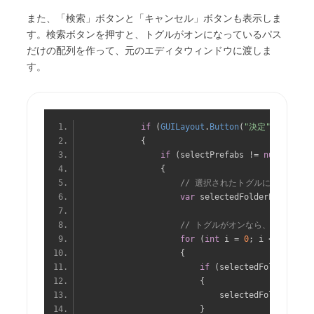
また、「検索」ボタンと「キャンセル」ボタンも表示しま
す。検索ボタンを押すと、トグルがオンになっているパス
だけの配列を作って、元のエディタウィンドウに渡しま
す。
if
(
GUILayout
.
Button
(
"決定"
))
{
if
(
selectPrefabs 
!=
null
)
{
// 選択されたトグルに表示され
var
 selectedFolderPaths 
=
n
// トグルがオンなら、リストに
for
(
int
 i 
=
0
;
 i 
<
 selecte
{
if
(
selectedFolderIndex
{
                            selectedFolderPaths
}