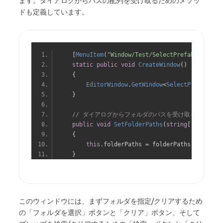
ます。ダイアログからパスの配列を受け取るためのメソッ
ドも定義しています。
[
MenuItem
(
"Window/Test/SelectPrefabs"
)]
static
public
void
CreateWindow
()
{
EditorWindow
.
GetWindow
<
SelectPrefabs
>()
}
// ダイアログからフォルダのパスを受け取る
public
void
SetFolderPaths
(
string
[]
 folderP
{
this
.
folderPaths 
=
 folderPaths
;
}
このウィンドウには、まずフォルダを指定/クリアするため
の「フォルダを選択」ボタンと「クリア」ボタン、そして