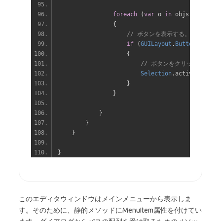
foreach
(
var
 o 
in
 objs
)
{
// ボタンを表示する。ボタン上
if
(
GUILayout
.
Button
(
o
.
name
{
// ボタンをクリックすると
Selection
.
activeObject 
}
}
}
}
}
}
このエディタウィンドウはメインメニューから表示しま
す。そのために、静的メソッドにMenuItem属性を付けてい