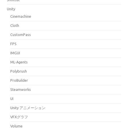
Unity
Cinemachine
Cloth
CustomPass
FPS
IMGUI
ML-Agents
Polybrush
ProBuilder
Steamworks
UI
Unity アニメーション
VFXグラフ
Volume