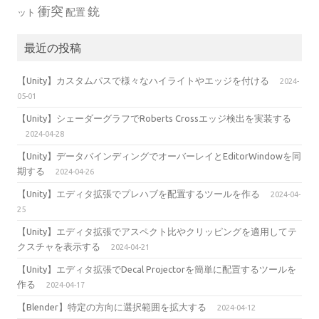
衝突
銃
配置
ット
最近の投稿
【Unity】カスタムパスで様々なハイライトやエッジを付ける
2024-
05-01
【Unity】シェーダーグラフでRoberts Crossエッジ検出を実装する
2024-04-28
【Unity】データバインディングでオーバーレイとEditorWindowを同
期する
2024-04-26
【Unity】エディタ拡張でプレハブを配置するツールを作る
2024-04-
25
【Unity】エディタ拡張でアスペクト比やクリッピングを適用してテ
クスチャを表示する
2024-04-21
【Unity】エディタ拡張でDecal Projectorを簡単に配置するツールを
作る
2024-04-17
【Blender】特定の方向に選択範囲を拡大する
2024-04-12