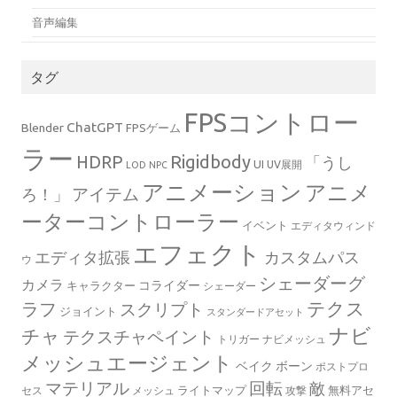
音声編集
タグ
FPSコントロー
ChatGPT
Blender
FPSゲーム
ラー
Rigidbody
HDRP
「うし
UI
UV展開
LOD
NPC
アニメーション
アニメ
ろ！」
アイテム
ーターコントローラー
イベント
エディタウィンド
エフェクト
エディタ拡張
カスタムパス
ウ
シェーダーグ
カメラ
コライダー
キャラクター
シェーダー
テクス
ラフ
スクリプト
ジョイント
スタンダードアセット
ナビ
チャ
テクスチャペイント
トリガー
ナビメッシュ
メッシュエージェント
ベイク
ボーン
ポストプロ
マテリアル
回転
敵
ライトマップ
無料アセ
セス
メッシュ
攻撃